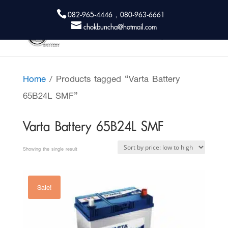
082-965-4446 , 080-963-6661
chokbuncha@hotmail.com
Home
/ Products tagged “Varta Battery
65B24L SMF”
Varta Battery 65B24L SMF
Showing the single result
Sale!