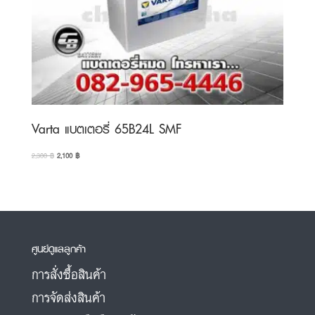
Varta แบตเตอรี่ 65B24L SMF
Original
Current
2,300
฿
2,100
฿
price
price
was:
is:
2,300 ฿.
2,100 ฿.
ศูนย์ดูแลลูกค้า
การสั่งซื้อสินค้า
การจัดส่งสินค้า