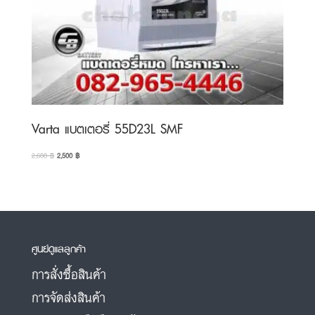
Varta แบตเตอรี่ 55D23L SMF
Original
Current
2,600
฿
2,500
฿
price
price
was:
is:
2,600 ฿.
2,500 ฿.
ศูนย์ดูแลลูกค้า
การสั่งซื้อสินค้า
การจัดส่งสินค้า