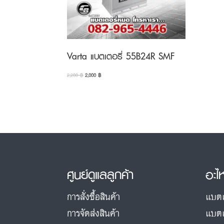
Varta แบตเตอรี่ 55B24R SMF
Original
Current
2,200
฿
2,000
฿
price
price
was:
is:
2,200 ฿.
2,000 ฿.
ศูนย์ดูแลลูกค้า
อะไ
การสั่งซื้อสินค้า
แบตเ
การจัดส่งสินค้า
แบตเ