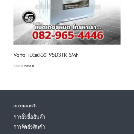
Varta แบตเตอรี่ 95D31R SMF
Original
Current
2,900
฿
2,800
฿
price
price
was:
is:
2,900 ฿.
2,800 ฿.
ศูนย์ดูแลลูกค้า
การสั่งซื้อสินค้า
การจัดส่งสินค้า