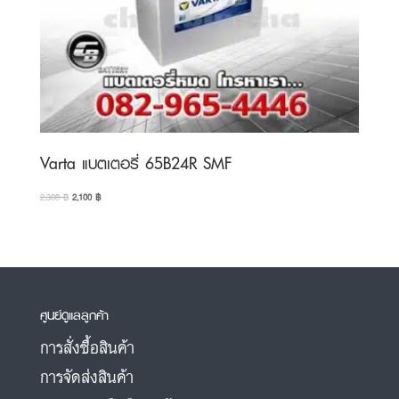
Varta แบตเตอรี่ 65B24R SMF
Original
Current
2,300
฿
2,100
฿
price
price
was:
is:
2,300 ฿.
2,100 ฿.
ศูนย์ดูแลลูกค้า
การสั่งซื้อสินค้า
การจัดส่งสินค้า