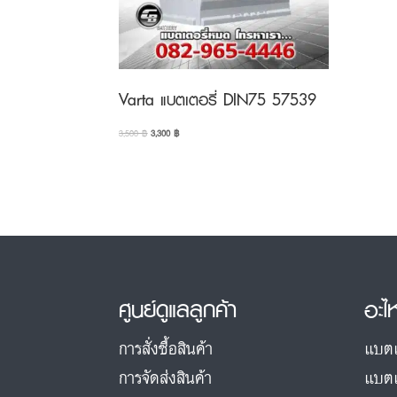
Varta แบตเตอรี่ DIN75 57539
Original
Current
3,500
฿
3,300
฿
price
price
was:
is:
3,500 ฿.
3,300 ฿.
ศูนย์ดูแลลูกค้า
อะไ
การสั่งซื้อสินค้า
แบตเ
การจัดส่งสินค้า
แบตเ