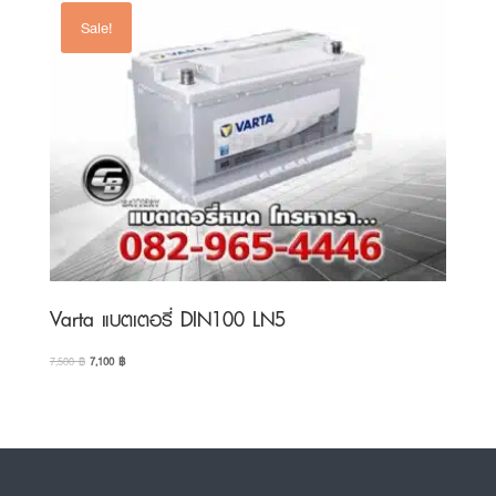
Sale!
Varta แบตเตอรี่ DIN100 LN5
Original
Current
7,500
฿
7,100
฿
price
price
was:
is:
7,500 ฿.
7,100 ฿.