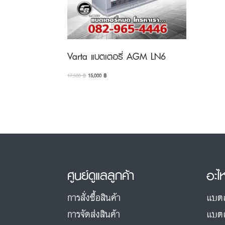
Varta แบตเตอรี่ AGM LN6
Original
Current
17,500
฿
15,000
฿
price
price
was:
is:
17,500 ฿.
15,000 ฿.
ศูนย์ดูแลลูกค้า
อะไ
การสั่งซื้อสินค้า
แบตเ
การจัดส่งสินค้า
แบตเ