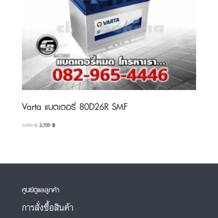
Varta แบตเตอรี่ 80D26R SMF
Original
Current
3,000
฿
2,700
฿
price
price
was:
is:
3,000 ฿.
2,700 ฿.
ศูนย์ดูแลลูกค้า
การสั่งซื้อสินค้า