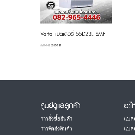
Varta แบตเตอรี่ 55D23L SMF
Original
Current
2,600
฿
2,500
฿
price
price
was:
is:
2,600 ฿.
2,500 ฿.
ศูนย์ดูแลลูกค้า
อะไ
การสั่งซื้อสินค้า
แบตเ
การจัดส่งสินค้า
แบตเ