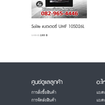
Solite แบตเตอรี่ UMF 105D26L
Original
Current
3,100
฿
2,800
฿
price
price
was:
is:
3,100 ฿.
2,800 ฿.
ศูนย์ดูแลลูกค้า
อะไ
การสั่งซื้อสินค้า
แบตเ
การจัดส่งสินค้า
แบตเ