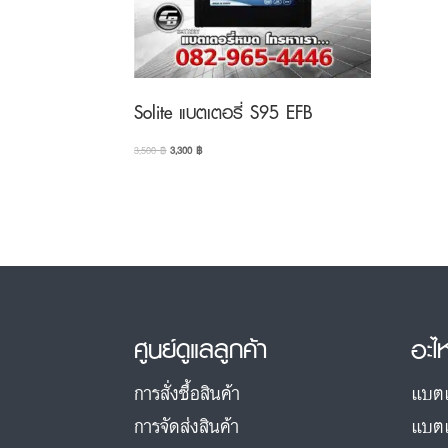
Solite แบตเตอรี่ S95 EFB
Original
Current
3,500
฿
3,300
฿
price
price
was:
is:
3,500 ฿.
3,300 ฿.
ศูนย์ดูแลลูกค้า
อะไ
การสั่งซื้อสินค้า
แบตเ
การจัดส่งสินค้า
แบตเ