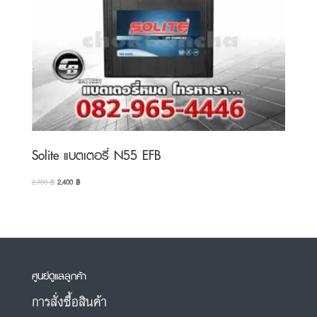
Solite แบตเตอรี่ N55 EFB
Original
Current
2,700
฿
2,400
฿
price
price
was:
is:
2,700 ฿.
2,400 ฿.
ศูนย์ดูแลลูกค้า
การสั่งซื้อสินค้า