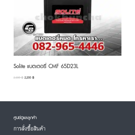
Solite แบตเตอรี่ CMF 65D23L
Original
Current
2,500
฿
2,200
฿
price
price
was:
is:
2,500 ฿.
2,200 ฿.
ศูนย์ดูแลลูกค้า
การสั่งซื้อสินค้า