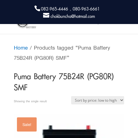
082-965-4446 , 080-963-6661
chokbuncha@hotmail.com
Home
/ Products tagged “Puma Battery
75B24R (PG80R) SMF”
Puma Battery 75B24R (PG80R)
SMF
Showing the single result
Sale!