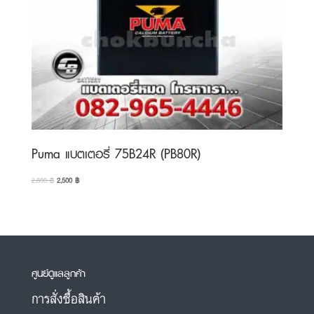
Puma แบตเตอรี่ 75B24R (PB80R)
Original
Current
2,800
฿
2,500
฿
price
price
was:
is:
2,800 ฿.
2,500 ฿.
ศูนย์ดูแลลูกค้า
การสั่งซื้อสินค้า