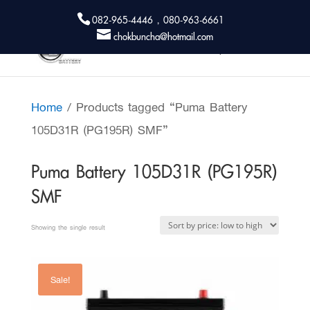
082-965-4446 , 080-963-6661
chokbuncha@hotmail.com
Home
/ Products tagged “Puma Battery
105D31R (PG195R) SMF”
Puma Battery 105D31R (PG195R)
SMF
Showing the single result
Sale!