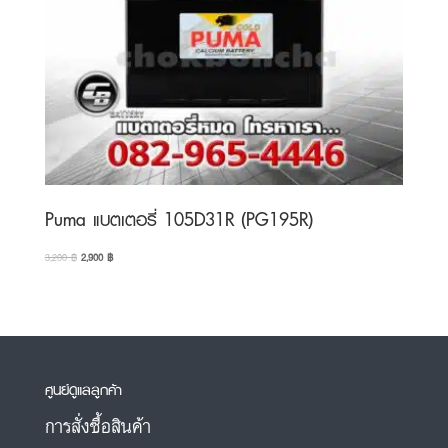
Puma แบตเตอรี่ 105D31R (PG195R)
Original
Current
3,200
฿
2,900
฿
price
price
was:
is:
3,200 ฿.
2,900 ฿.
ศูนย์ดูแลลูกค้า
การสั่งซื้อสินค้า