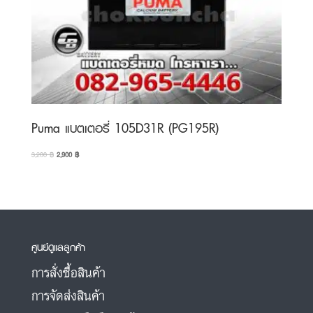
Puma แบตเตอรี่ 105D31R (PG195R)
Original
Current
3,200
฿
2,900
฿
price
price
was:
is:
3,200 ฿.
2,900 ฿.
ศูนย์ดูแลลูกค้า
การสั่งซื้อสินค้า
การจัดส่งสินค้า