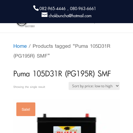
082-965-4446 , 080-963-6661
chokbuncha@hotmail.com
Home
/ Products tagged “Puma 105D31R
(PG195R) SMF”
Puma 105D31R (PG195R) SMF
Showing the single result
Sale!