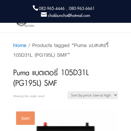
082-965-4446 , 080-963-6661
chokbuncha@hotmail.com
Home
/ Products tagged “Puma แบตเตอรี่
105D31L (PG195L) SMF”
Puma แบตเตอรี่ 105D31L
(PG195L) SMF
Showing the single result
Sale!