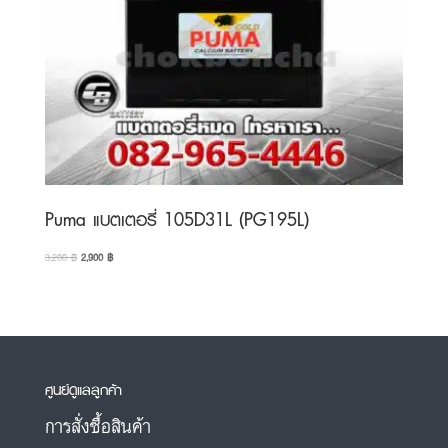
Puma แบตเตอรี่ 105D31L (PG195L)
Original
Current
3,200
฿
2,900
฿
price
price
was:
is:
3,200 ฿.
2,900 ฿.
ศูนย์ดูแลลูกค้า
การสั่งซื้อสินค้า