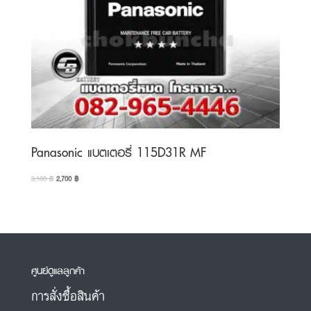
Panasonic แบตเตอรี่ 115D31R MF
Original
Current
3,100
฿
2,700
฿
price
price
was:
is:
3,100 ฿.
2,700 ฿.
ศูนย์ดูแลลูกค้า
การสั่งซื้อสินค้า