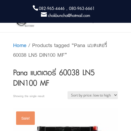
082-965-4446 , 080-963-6661
chokbuncha@hotmail.com
Home
/ Products tagged “Pana แบตเตอรี่
60038 LN5 DIN100 MF”
Pana แบตเตอรี่ 60038 LN5
DIN100 MF
Showing the single result
Sale!