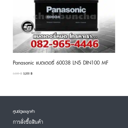
Panasonic แบตเตอรี่ 60038 LN5 DIN100 MF
Original
Current
3,500
฿
3,200
฿
price
price
was:
is:
3,500 ฿.
3,200 ฿.
ศูนย์ดูแลลูกค้า
การสั่งซื้อสินค้า