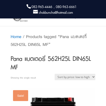
082-965-4446 , 080-963-6661
chokbuncha@hotmail.com
Home
/ Products tagged “Pana แบตเตอรี่
562H25L DIN65L MF”
Pana แบตเตอรี่ 562H25L DIN65L
MF
Showing the single result
Sale!