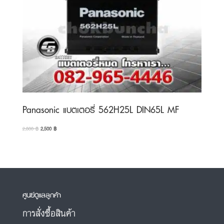
Panasonic แบตเตอรี่ 562H25L DIN65L MF
Original
Current
2,800
฿
2,500
฿
price
price
was:
is:
2,800 ฿.
2,500 ฿.
ศูนย์ดูแลลูกค้า
การสั่งซื้อสินค้า