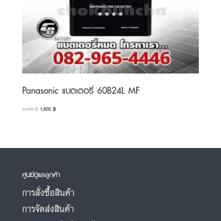
Panasonic แบตเตอรี่ 60B24L MF
Original
Current
2,100
฿
1,800
฿
price
price
was:
is:
2,100 ฿.
1,800 ฿.
ศูนย์ดูแลลูกค้า
การสั่งซื้อสินค้า
การจัดส่งสินค้า