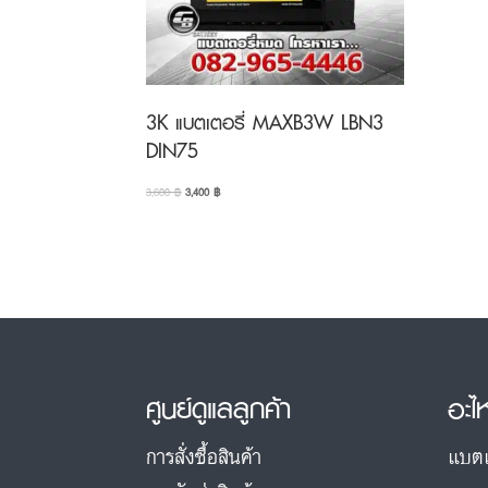
3K แบตเตอรี่ MAXB3W LBN3
DIN75
Original
Current
3,600
฿
3,400
฿
price
price
was:
is:
3,600 ฿.
3,400 ฿.
ศูนย์ดูแลลูกค้า
อะไ
การสั่งซื้อสินค้า
แบตเ