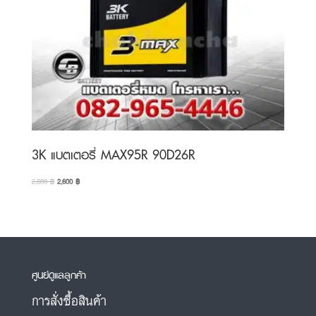
3K แบตเตอรี่ MAX95R 90D26R
Original
Current
2,800
฿
2,600
฿
price
price
was:
is:
2,800 ฿.
2,600 ฿.
ศูนย์ดูแลลูกค้า
การสั่งซื้อสินค้า