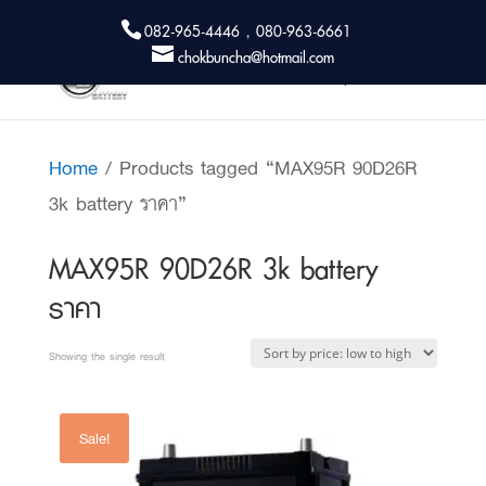
082-965-4446 , 080-963-6661
chokbuncha@hotmail.com
Home
/ Products tagged “MAX95R 90D26R
3k battery ราคา”
MAX95R 90D26R 3k battery
ราคา
Showing the single result
Sale!