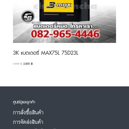
3K แบตเตอรี่ MAX75L 75D23L
Original
Current
2,800
฿
2,600
฿
price
price
was:
is:
2,800 ฿.
2,600 ฿.
ศูนย์ดูแลลูกค้า
การสั่งซื้อสินค้า
การจัดส่งสินค้า