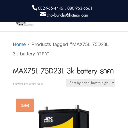
082-965-4446 , 080-963-6661
chokbuncha@hotmail.com
Home
/ Products tagged “MAX75L 75D23L
3k battery ราคา”
MAX75L 75D23L 3k battery ราคา
Showing the single result
Sale!