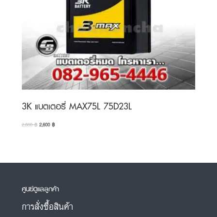
3K แบตเตอรี่ MAX75L 75D23L
Original
Current
2,800
฿
2,600
฿
price
price
was:
is:
2,800 ฿.
2,600 ฿.
ศูนย์ดูแลลูกค้า
การสั่งซื้อสินค้า