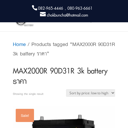
082-965-4446 , 080-963-6661
chokbuncha@hotmail.com
Home
/ Products tagged “MAX2000R 90D31R
3k battery ราคา”
MAX2000R 90D31R 3k battery
ราคา
Showing the single result
Sale!