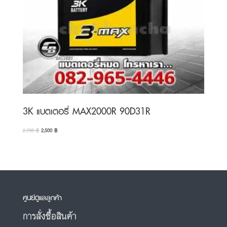
3K แบตเตอรี่ MAX2000R 90D31R
Original
Current
2,700
฿
2,500
฿
price
price
was:
is:
2,700 ฿.
2,500 ฿.
ศูนย์ดูแลลูกค้า
การสั่งซื้อสินค้า