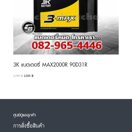
3K แบตเตอรี่ MAX2000R 90D31R
Original
Current
2,700
฿
2,500
฿
price
price
was:
is:
2,700 ฿.
2,500 ฿.
ศูนย์ดูแลลูกค้า
การสั่งซื้อสินค้า