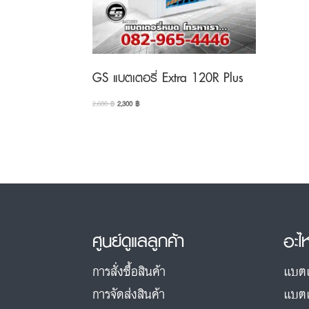
GS แบตเตอรี่ Extra 120R Plus
Original
Current
2,600
฿
2,300
฿
price
price
was:
is:
2,600 ฿.
2,300 ฿.
ศูนย์ดูแลลูกค้า
อะไ
การสั่งซื้อสินค้า
แบตเ
การจัดส่งสินค้า
แบตเ