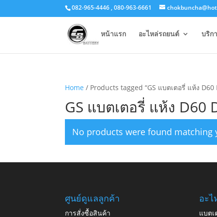
082-965-4446 , 080-963-6661
chokbuncha@hot
หน้าแรก
อะไหล่รถยนต์
บริก
Home
/ Products tagged “GS แบตเตอรี่ แห้ง D6
GS แบตเตอรี่ แห้ง D60
No products were found matching y
ศูนย์ดูแลลูกค้า
อะไห
การสั่งซื้อสินค้า
แบตเต