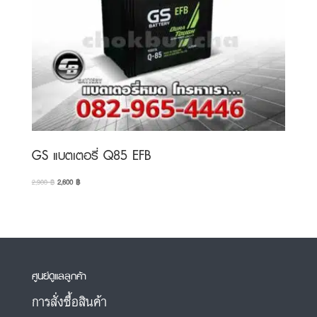
GS แบตเตอรี่ Q85 EFB
Original
Current
2,900
฿
2,600
฿
price
price
was:
is:
2,900 ฿.
2,600 ฿.
ศูนย์ดูแลลูกค้า
การสั่งซื้อสินค้า