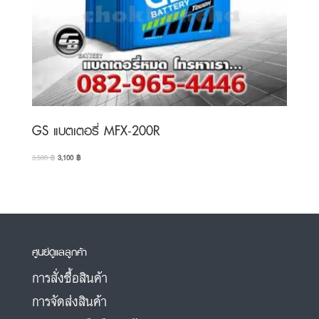
GS แบตเตอรี่ MFX-200R
Original
Current
3,500
฿
3,100
฿
price
price
was:
is:
3,500 ฿.
3,100 ฿.
ศูนย์ดูแลลูกค้า
การสั่งซื้อสินค้า
การจัดส่งสินค้า