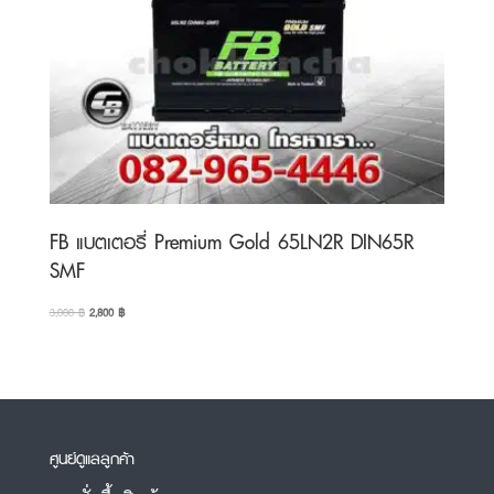
FB แบตเตอรี่ Premium Gold 65LN2R DIN65R
SMF
Original
Current
3,000
฿
2,800
฿
price
price
was:
is:
3,000 ฿.
2,800 ฿.
ศูนย์ดูแลลูกค้า