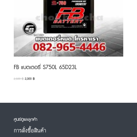
FB แบตเตอรี่ S750L 65D23L
Original
Current
2,500
฿
2,300
฿
price
price
was:
is:
2,500 ฿.
2,300 ฿.
ศูนย์ดูแลลูกค้า
การสั่งซื้อสินค้า