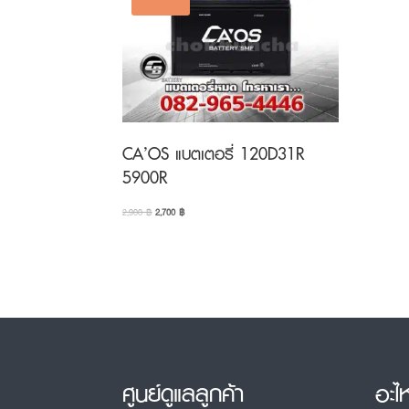
CA’OS แบตเตอรี่ 120D31R
5900R
Original
Current
2,900
฿
2,700
฿
price
price
was:
is:
2,900 ฿.
2,700 ฿.
ศูนย์ดูแลลูกค้า
อะไ