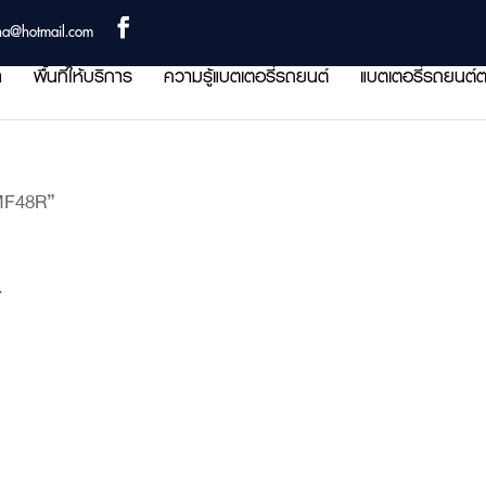
ha@hotmail.com
า
พื้นที่ให้บริการ
ความรู้แบตเตอรี่รถยนต์
แบตเตอรี่รถยนต์ต
MF48R”
R