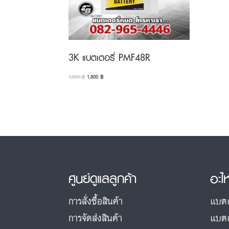
3K แบตเตอรี่ PMF48R
Original
Current
1,900
฿
1,800
฿
price
price
was:
is:
1,900 ฿.
1,800 ฿.
ศูนย์ดูแลลูกค้า
อะไ
การสั่งซื้อสินค้า
แบตเ
การจัดส่งสินค้า
แบตเ