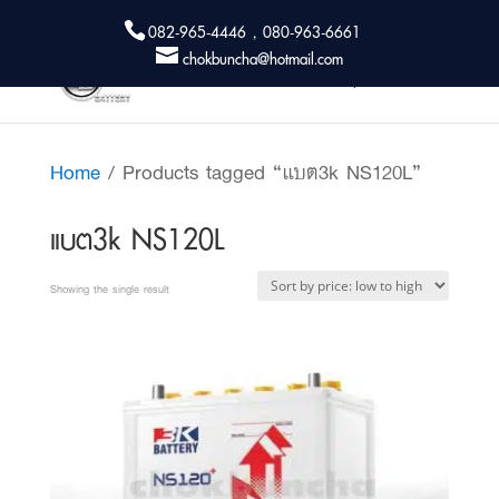
082-965-4446 , 080-963-6661
chokbuncha@hotmail.com
Home
/ Products tagged “แบต3k NS120L”
แบต3k NS120L
Showing the single result