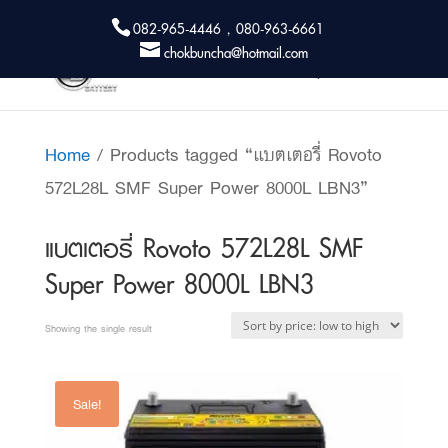
082-965-4446 , 080-963-6661
chokbuncha@hotmail.com
Home
/ Products tagged “แบตเตอรี่ Rovoto
572L28L SMF Super Power 8000L LBN3”
แบตเตอรี่ Rovoto 572L28L SMF
Super Power 8000L LBN3
Showing the single result
Sale!