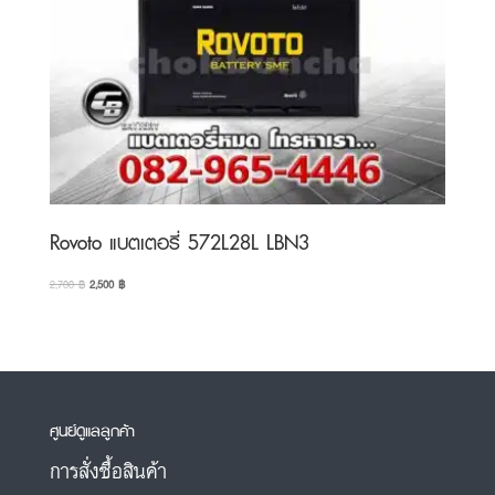
Rovoto แบตเตอรี่ 572L28L LBN3
Original
Current
2,700
฿
2,500
฿
price
price
was:
is:
2,700 ฿.
2,500 ฿.
ศูนย์ดูแลลูกค้า
การสั่งซื้อสินค้า