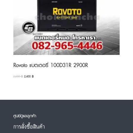
Rovoto แบตเตอรี่ 100D31R 2900R
Original
Current
2,600
฿
2,400
฿
price
price
was:
is:
2,600 ฿.
2,400 ฿.
ศูนย์ดูแลลูกค้า
การสั่งซื้อสินค้า