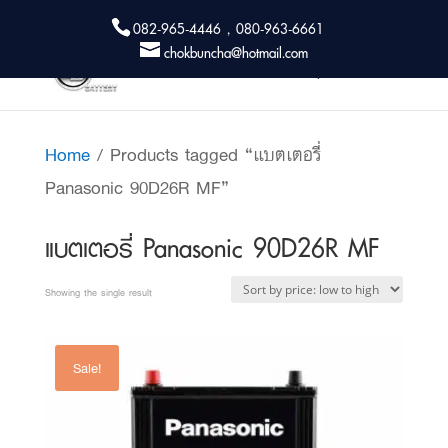
082-965-4446 , 080-963-6661
chokbuncha@hotmail.com
Home
/ Products tagged “แบตเตอรี่
Panasonic 90D26R MF”
แบตเตอรี่ Panasonic 90D26R MF
Showing the single result
Sale!