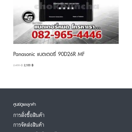
Panasonic แบตเตอรี่ 90D26R MF
Original
Current
2,400
฿
2,100
฿
price
price
was:
is:
2,400 ฿.
2,100 ฿.
ศูนย์ดูแลลูกค้า
การสั่งซื้อสินค้า
การจัดส่งสินค้า