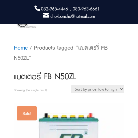
082-965-4446 , 080-963-6661
chokbuncha@hotmail.com
Home
/ Products tagged “แบตเตอรี่ FB
N50ZL”
แบตเตอรี่ FB N50ZL
Showing the single result
Sale!