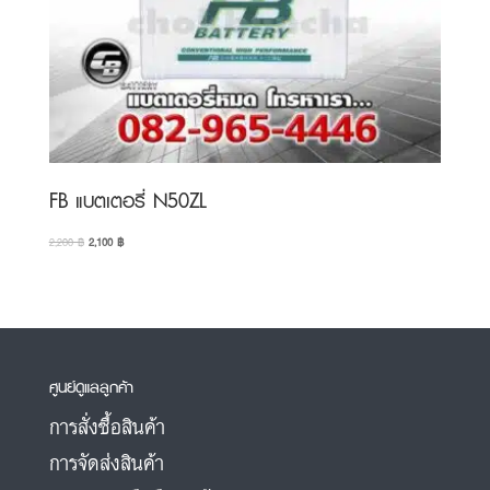
FB แบตเตอรี่ N50ZL
Original
Current
2,200
฿
2,100
฿
price
price
was:
is:
2,200 ฿.
2,100 ฿.
ศูนย์ดูแลลูกค้า
การสั่งซื้อสินค้า
การจัดส่งสินค้า