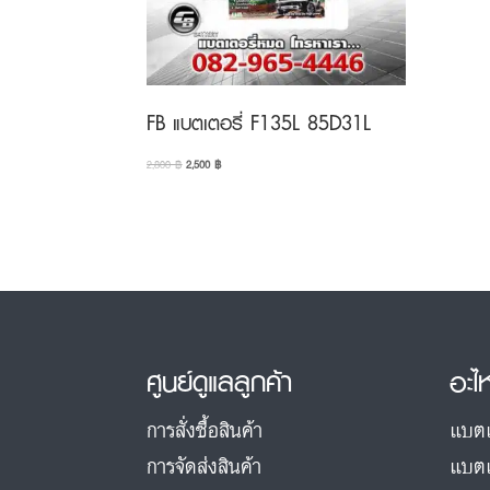
FB แบตเตอรี่ F135L 85D31L
Original
Current
2,800
฿
2,500
฿
price
price
was:
is:
2,800 ฿.
2,500 ฿.
ศูนย์ดูแลลูกค้า
อะไ
การสั่งซื้อสินค้า
แบตเ
การจัดส่งสินค้า
แบตเ