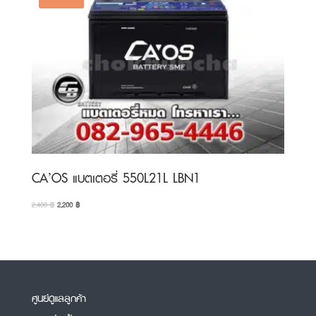
CA’OS แบตเตอรี่ 550L21L LBN1
Original
Current
2,400
฿
2,200
฿
price
price
was:
is:
2,400 ฿.
2,200 ฿.
ศูนย์ดูแลลูกค้า