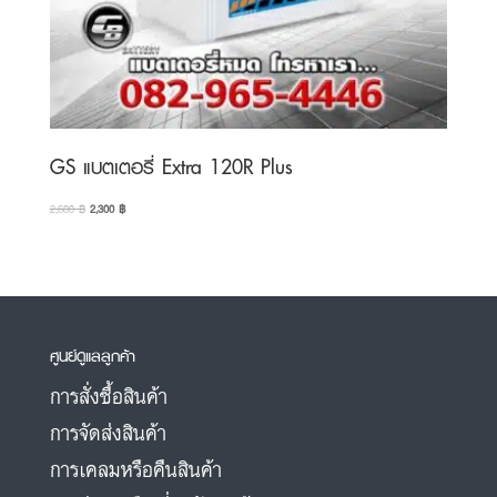
GS แบตเตอรี่ Extra 120R Plus
Original
Current
2,600
฿
2,300
฿
price
price
was:
is:
2,600 ฿.
2,300 ฿.
ศูนย์ดูแลลูกค้า
การสั่งซื้อสินค้า
การจัดส่งสินค้า
การเคลมหรือคืนสินค้า