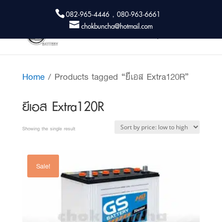
082-965-4446 , 080-963-6661
chokbuncha@hotmail.com
Home
/ Products tagged “ยีเอส Extra120R”
ยีเอส Extra120R
Showing the single result
Sale!