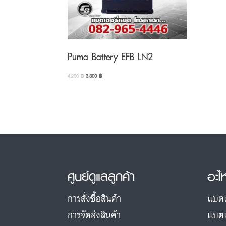
Puma Battery EFB LN2
Original
Current
4,200
฿
3,800
฿
price
price
was:
is:
4,200 ฿.
3,800 ฿.
ศูนย์ดูแลลูกค้า
อะไ
การสั่งซื้อสินค้า
แบตเ
การจัดส่งสินค้า
แบตเ