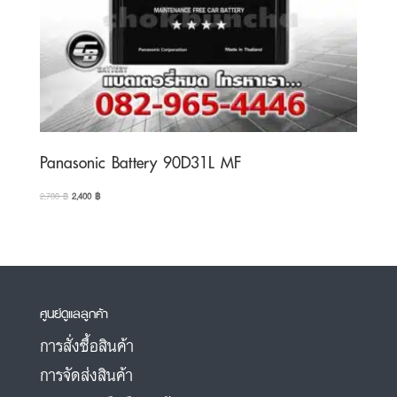
Panasonic Battery 90D31L MF
Original
Current
2,700
฿
2,400
฿
price
price
was:
is:
2,700 ฿.
2,400 ฿.
ศูนย์ดูแลลูกค้า
การสั่งซื้อสินค้า
การจัดส่งสินค้า