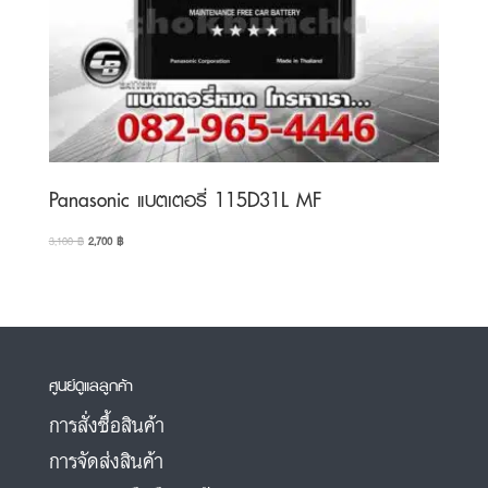
Panasonic แบตเตอรี่ 115D31L MF
Original
Current
3,100
฿
2,700
฿
price
price
was:
is:
3,100 ฿.
2,700 ฿.
ศูนย์ดูแลลูกค้า
การสั่งซื้อสินค้า
การจัดส่งสินค้า