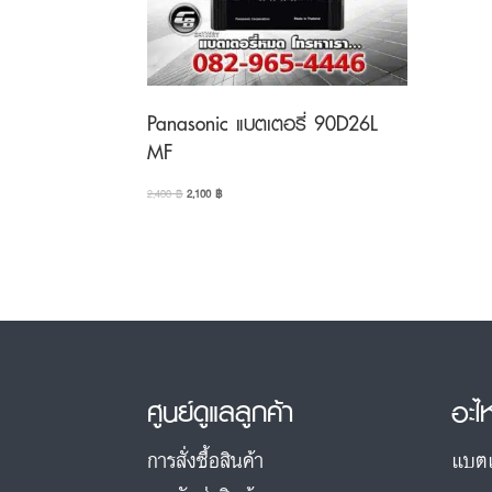
Panasonic แบตเตอรี่ 90D26L
MF
Original
Current
2,400
฿
2,100
฿
price
price
was:
is:
2,400 ฿.
2,100 ฿.
ศูนย์ดูแลลูกค้า
อะไ
การสั่งซื้อสินค้า
แบตเ