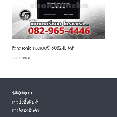
Panasonic แบตเตอรี่ 60B24L MF
Original
Current
2,100
฿
1,800
฿
price
price
was:
is:
2,100 ฿.
1,800 ฿.
ศูนย์ดูแลลูกค้า
การสั่งซื้อสินค้า
การจัดส่งสินค้า