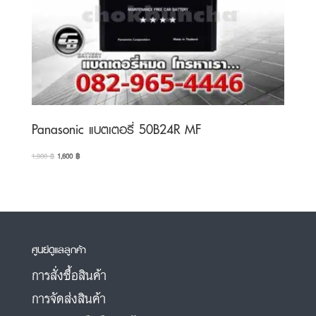
Panasonic แบตเตอรี่ 50B24R MF
Original
Current
1,900
฿
1,600
฿
price
price
was:
is:
1,900 ฿.
1,600 ฿.
ศูนย์ดูแลลูกค้า
การสั่งซื้อสินค้า
การจัดส่งสินค้า